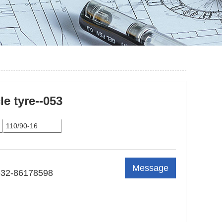
e tyre--053
110/90-16
Message
532-86178598