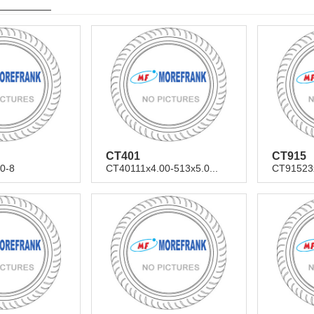
CT401
CT915
0-8
CT40111x4.00-513x5.0...
CT91523x