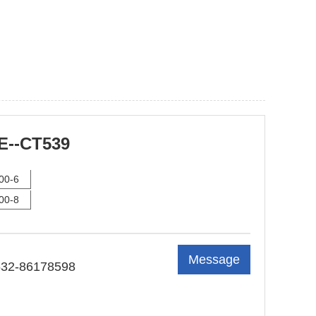
E--CT539
00-6
00-8
Message
532-86178598